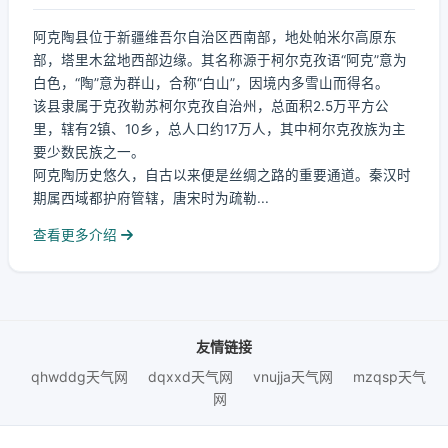
阿克陶县位于新疆维吾尔自治区西南部，地处帕米尔高原东
部，塔里木盆地西部边缘。其名称源于柯尔克孜语“阿克”意为
白色，“陶”意为群山，合称“白山”，因境内多雪山而得名。
该县隶属于克孜勒苏柯尔克孜自治州，总面积2.5万平方公
里，辖有2镇、10乡，总人口约17万人，其中柯尔克孜族为主
要少数民族之一。
阿克陶历史悠久，自古以来便是丝绸之路的重要通道。秦汉时
期属西域都护府管辖，唐宋时为疏勒...
查看更多介绍
友情链接
qhwddg天气网
dqxxd天气网
vnujja天气网
mzqsp天气
网