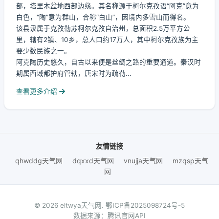
部，塔里木盆地西部边缘。其名称源于柯尔克孜语“阿克”意为
白色，“陶”意为群山，合称“白山”，因境内多雪山而得名。
该县隶属于克孜勒苏柯尔克孜自治州，总面积2.5万平方公
里，辖有2镇、10乡，总人口约17万人，其中柯尔克孜族为主
要少数民族之一。
阿克陶历史悠久，自古以来便是丝绸之路的重要通道。秦汉时
期属西域都护府管辖，唐宋时为疏勒...
查看更多介绍
友情链接
qhwddg天气网
dqxxd天气网
vnujja天气网
mzqsp天气
网
© 2026 eltwya天气网.
鄂ICP备2025098724号-5
数据来源：腾讯官网API