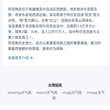
阿克陶县位于新疆维吾尔自治区西南部，地处帕米尔高原东
部，塔里木盆地西部边缘。其名称源于柯尔克孜语“阿克”意为
白色，“陶”意为群山，合称“白山”，因境内多雪山而得名。
该县隶属于克孜勒苏柯尔克孜自治州，总面积2.5万平方公
里，辖有2镇、10乡，总人口约17万人，其中柯尔克孜族为主
要少数民族之一。
阿克陶历史悠久，自古以来便是丝绸之路的重要通道。秦汉时
期属西域都护府管辖，唐宋时为疏勒...
查看更多介绍
友情链接
qhwddg天气网
dqxxd天气网
vnujja天气网
mzqsp天气
网