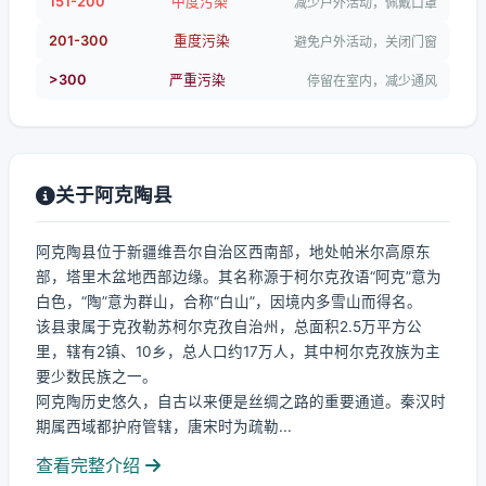
151-200
中度污染
减少户外活动，佩戴口罩
201-300
重度污染
避免户外活动，关闭门窗
>300
严重污染
停留在室内，减少通风
关于阿克陶县
阿克陶县位于新疆维吾尔自治区西南部，地处帕米尔高原东
部，塔里木盆地西部边缘。其名称源于柯尔克孜语“阿克”意为
白色，“陶”意为群山，合称“白山”，因境内多雪山而得名。
该县隶属于克孜勒苏柯尔克孜自治州，总面积2.5万平方公
里，辖有2镇、10乡，总人口约17万人，其中柯尔克孜族为主
要少数民族之一。
阿克陶历史悠久，自古以来便是丝绸之路的重要通道。秦汉时
期属西域都护府管辖，唐宋时为疏勒...
查看完整介绍