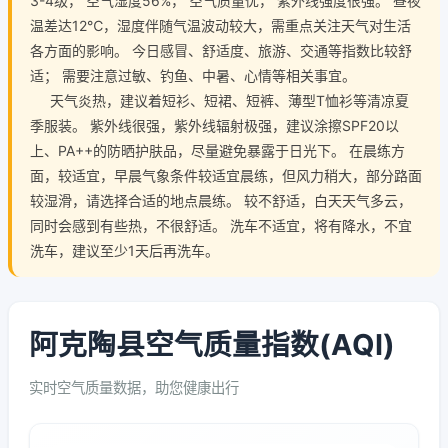
3-4级， 空气湿度56%， 空气质量优， 紫外线强度很强。 昼夜
温差达12℃，湿度伴随气温波动较大，需重点关注天气对生活
各方面的影响。 今日感冒、舒适度、旅游、交通等指数比较舒
适； 需要注意过敏、钓鱼、中暑、心情等相关事宜。
天气炎热，建议着短衫、短裙、短裤、薄型T恤衫等清凉夏
季服装。 紫外线很强，紫外线辐射极强，建议涂擦SPF20以
上、PA++的防晒护肤品，尽量避免暴露于日光下。 在晨练方
面，较适宜，早晨气象条件较适宜晨练，但风力稍大，部分路面
较湿滑，请选择合适的地点晨练。 较不舒适，白天天气多云，
同时会感到有些热，不很舒适。 洗车不适宜，将有降水，不宜
洗车，建议至少1天后再洗车。
阿克陶县空气质量指数(AQI)
实时空气质量数据，助您健康出行