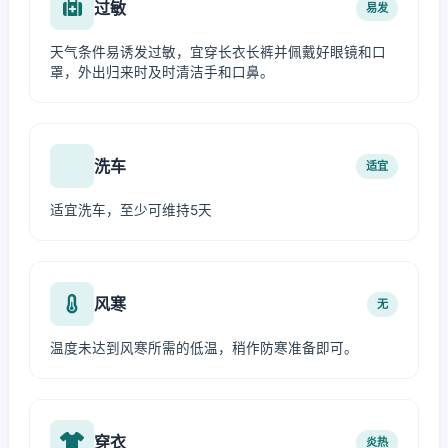
过敏
易发
天气条件易诱发过敏，宜穿长衣长裤并佩戴好眼镜和口
罩，外出归来时及时清洁手和口鼻。
洗车
适宜
适宜洗车，至少可维持5天
风寒
无
温度未达到风寒所需的低温，稍作防寒准备即可。
穿衣
炎热