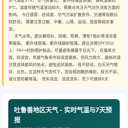
空气湿度31%， 空气质量优， 紫外线强度很强。 昼夜温差达
9℃，湿度伴随气温波动较大，需重点关注天气对生活各方面的
影响。 今日感冒、舒适度、空气污染扩散条件、交通等指数比
较舒适； 需要注意过敏、中暑、心情、运动、旅游等相关事
宜。
天气炎热，建议着短衫、短裙、短裤、薄型T恤衫等清凉夏
季服装。 紫外线很强，紫外线辐射极强，建议涂擦SPF20以
上、PA++的防晒护肤品，尽量避免暴露于日光下。 在晨练方
面，较适宜，早晨气象条件较适宜晨练，但风力稍大，晨练时请
注意选择避风的地点，避免迎风锻炼。 极不舒适，白天天气晴
好、炎热，在这种天气条件下，您会感到酷热难耐，极为不适，
请注意防暑降温。 洗车适宜，适宜洗车，至少可维持5天
吐鲁番地区天气 - 实时气温与7天预
报