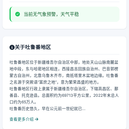
当前无气象预警，天气平稳
关于吐鲁番地区
吐鲁番地区位于新疆维吾尔自治区中部，地处天山山脉南麓盆
地中段，东与哈密地区相连，西接昌吉回族自治州、巴音郭楞
蒙古自治州，北靠乌鲁木齐市，南抵塔里木盆地边缘。吐鲁番
之名源于突厥语“富庶之地”，意为繁荣昌盛的地方。
吐鲁番地区行政上隶属于新疆维吾尔自治区，下辖高昌区、鄯
善县、托克逊县。总面积约为69713平方公里，2022年末总人
口约为65万人。
吐鲁番历史悠久，早在公元前一世纪就已...
查看更多介绍