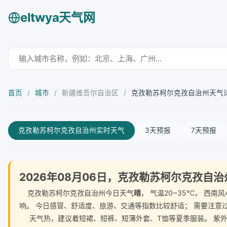
eltwya天气网
首页
/
城市
/
新疆维吾尔自治区
/
克孜勒苏柯尔克孜自治州天气
克孜勒苏柯尔克孜自治州实时天气
3天预报
7天预报
2026年08月06日，克孜勒苏柯尔克孜自
克孜勒苏柯尔克孜自治州今日天气
晴
， 气温20~35℃， 西
响。 今日感冒、舒适度、旅游、交通等指数比较舒适； 需要注意
天气热，建议着短裙、短裤、短薄外套、T恤等夏季服装。 紫外线