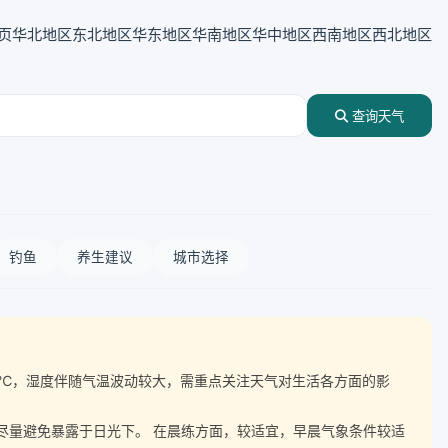
页
华北地区
东北地区
华东地区
华南地区
华中地区
西南地区
西北地区
查询天气
钓鱼
养生建议
城市选择
差达15℃，湿度伴随气温波动较大，需重点关注天气对生活各方面的影
，尽量避免暴露于日光下。 在晨练方面，较适宜，早晨气象条件较适