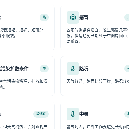
衣
感冒
热
议着短裙、短裤、短薄外
各项气象条件适宜，发生感冒几率
夏季服装。
低。但请避免长期处于空调房间中
防感冒。
气污染扩散条件
路况
中
空气污染物稀释、扩散和清
天气较好，路面比较干燥，路况较
响。
鱼
中暑
较适宜
，但天气稍热，会对垂钓产
暑气灼人，户外工作要避免长时间