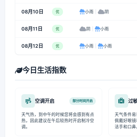
08月10日
小雨
|
阴
优
08月11日
阴
|
小雨
优
08月12日
小雨
|
小雨
优
今日生活指数
空调开启
过
部分时间开启
天气热，到中午的时候您将会感到有点
天气条件易
热，因此建议在午后较热时开启制冷空
佩戴好眼镜
调。
洁手和口鼻