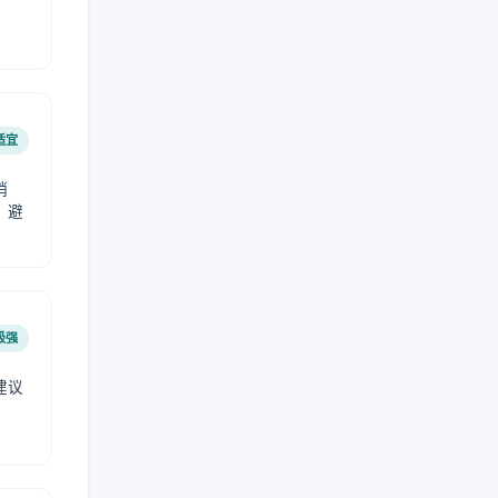
适宜
稍
，避
极强
建议
肤