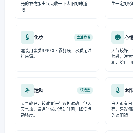
光的衣物搬出来吸收一下太阳的味道
生一定的影
吧！
化妆
心
去油防晒
建议用蜜质SPF20面霜打底，水质无油
天气较好，
粉底霜。
烦躁，注意
和，给自己
运动
太
较适宜
天气较好，较适宜进行各种运动，但因
白天虽有白
天气热，请适当减少运动时间，降低运
强，建议佩
动强度。
的遮阳镜