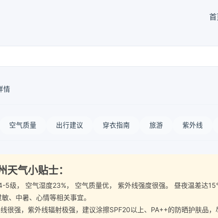
首
详情
空气质量
出行建议
穿衣指南
旅游
紫外线
治州天气小贴士：
南风4-5级， 空气湿度23%， 空气质量优， 紫外线强度很强。 昼夜温
过敏、中暑、心情等相关事宜。
很强，紫外线辐射极强，建议涂擦SPF20以上、PA++的防晒护肤品