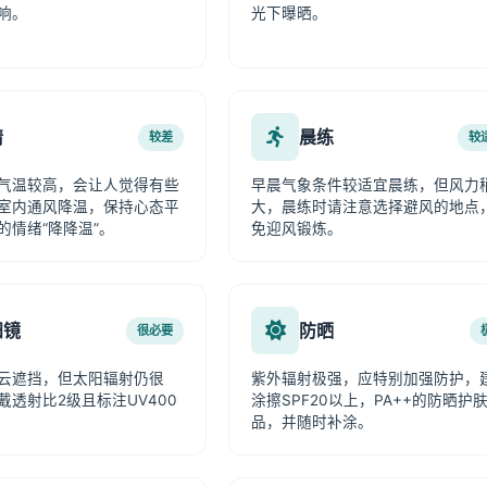
响。
光下曝晒。
情
晨练
较差
较
气温较高，会让人觉得有些
早晨气象条件较适宜晨练，但风力
室内通风降温，保持心态平
大，晨练时请注意选择避风的地点
的情绪“降降温”。
免迎风锻炼。
阳镜
防晒
很必要
云遮挡，但太阳辐射仍很
紫外辐射极强，应特别加强防护，
戴透射比2级且标注UV400
涂擦SPF20以上，PA++的防晒护
品，并随时补涂。