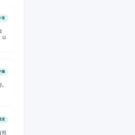
少发
较
，以
干燥
好。
易发
在阳