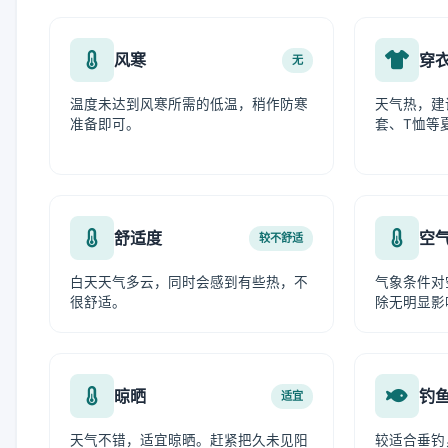
风寒
穿
无
温度未达到风寒所需的低温，稍作防寒
天气热，建
准备即可。
套、T恤等
舒适度
空
较不舒适
白天天气多云，同时会感到有些热，不
气象条件对
很舒适。
除无明显影
晾晒
钓
适宜
天气不错，适宜晾晒。赶紧把久未见阳
较适合垂钓