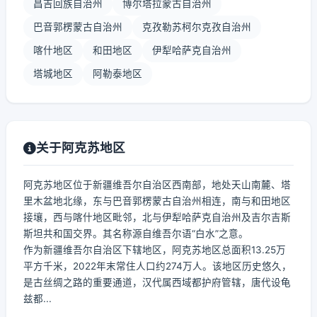
昌吉回族自治州
博尔塔拉蒙古自治州
巴音郭楞蒙古自治州
克孜勒苏柯尔克孜自治州
喀什地区
和田地区
伊犁哈萨克自治州
塔城地区
阿勒泰地区
关于阿克苏地区
阿克苏地区位于新疆维吾尔自治区西南部，地处天山南麓、塔
里木盆地北缘，东与巴音郭楞蒙古自治州相连，南与和田地区
接壤，西与喀什地区毗邻，北与伊犁哈萨克自治州及吉尔吉斯
斯坦共和国交界。其名称源自维吾尔语“白水”之意。
作为新疆维吾尔自治区下辖地区，阿克苏地区总面积13.25万
平方千米，2022年末常住人口约274万人。该地区历史悠久，
是古丝绸之路的重要通道，汉代属西域都护府管辖，唐代设龟
兹都...