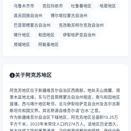
乌鲁木齐市
克拉玛依市
吐鲁番地区
哈密地区
昌吉回族自治州
博尔塔拉蒙古自治州
巴音郭楞蒙古自治州
克孜勒苏柯尔克孜自治州
喀什地区
和田地区
伊犁哈萨克自治州
塔城地区
阿勒泰地区
关于阿克苏地区
阿克苏地区位于新疆维吾尔自治区西南部，地处天山南麓、塔
里木盆地北缘，东与巴音郭楞蒙古自治州相连，南与和田地区
接壤，西与喀什地区毗邻，北与伊犁哈萨克自治州及吉尔吉斯
斯坦共和国交界。其名称源自维吾尔语“白水”之意。
作为新疆维吾尔自治区下辖地区，阿克苏地区总面积13.25万
平方千米，2022年末常住人口约274万人。该地区历史悠久，
是古丝绸之路的重要通道，汉代属西域都护府管辖，唐代设龟