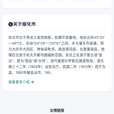
关于绥化市
安达市位于黑龙江省西南部，松嫩平原腹地，地处北纬45°20′
—46°13′、东经124°36′—125°47′之间，东与肇东市接壤，西
与大庆市大同区、林甸县毗邻，南连青冈县，北靠肇源县，地
理区位居于哈大齐都市圈辐射范围。安达之名源于蒙古语“谙
达”，意为“朋友”或“伙伴”，清代属郭尔罗斯后旗游牧地，清光
绪三十二年（1906年）设安达厅，民国二年（1913年）改厅为
县，1982年撤县设市，199...
查看更多介绍
友情链接