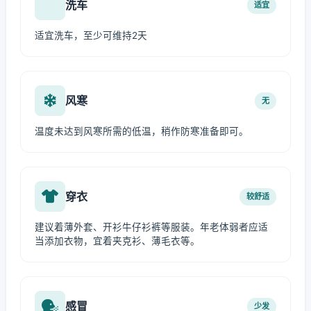
洗车
适宜
适宜洗车，至少可维持2天
风寒
无
温度未达到风寒所需的低温，稍作防寒准备即可。
穿衣
较舒适
建议着薄外套、开衫牛仔衫裤等服装。年老体弱者应适
当添加衣物，宜着夹克衫、薄毛衣等。
感冒
少发