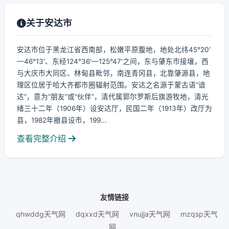
关于安达市
安达市位于黑龙江省西南部，松嫩平原腹地，地处北纬45°20′
—46°13′、东经124°36′—125°47′之间，东与肇东市接壤，西
与大庆市大同区、林甸县毗邻，南连青冈县，北靠肇源县，地
理区位居于哈大齐都市圈辐射范围。安达之名源于蒙古语“谙
达”，意为“朋友”或“伙伴”，清代属郭尔罗斯后旗游牧地，清光
绪三十二年（1906年）设安达厅，民国二年（1913年）改厅为
县，1982年撤县设市，199...
查看完整介绍
友情链接
qhwddg天气网
dqxxd天气网
vnujja天气网
mzqsp天气
网