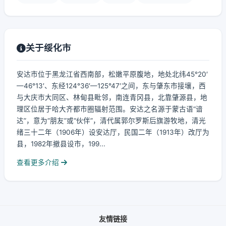
关于绥化市
安达市位于黑龙江省西南部，松嫩平原腹地，地处北纬45°20′
—46°13′、东经124°36′—125°47′之间，东与肇东市接壤，西
与大庆市大同区、林甸县毗邻，南连青冈县，北靠肇源县，地
理区位居于哈大齐都市圈辐射范围。安达之名源于蒙古语“谙
达”，意为“朋友”或“伙伴”，清代属郭尔罗斯后旗游牧地，清光
绪三十二年（1906年）设安达厅，民国二年（1913年）改厅为
县，1982年撤县设市，199...
查看更多介绍
友情链接