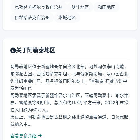
克孜勒苏柯尔克孜自治州
喀什地区
和田地区
伊犁哈萨克自治州
塔城地区
关于阿勒泰地区
阿勒泰地区位于新疆维吾尔自治区北部，地处阿尔泰山南麓，
东邻蒙古国，西接哈萨克斯坦，北与俄罗斯接壤，是中国西北
边陲的重要门户。其名称源自阿尔泰山，“阿勒泰”在蒙古语中
意为“金山”。
阿勒泰地区隶属于新疆维吾尔自治区，下辖阿勒泰市、布尔津
县、富蕴县等6县1市。总面积约11.8万平方千米，2022年末常
住人口约为60万人。
历史上，阿勒泰地区是古丝绸之路北道的重要通道，自汉代起
就纳入中...
查看更多介绍