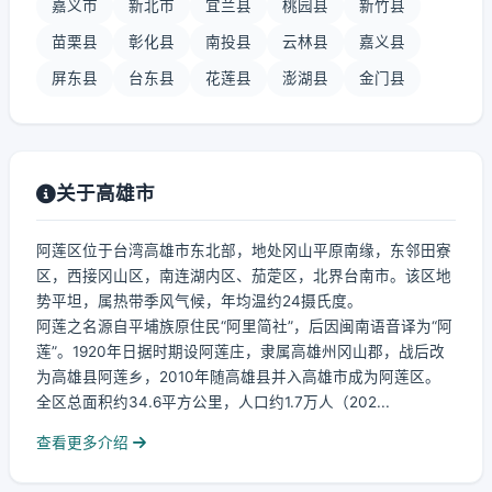
嘉义市
新北市
宜兰县
桃园县
新竹县
苗栗县
彰化县
南投县
云林县
嘉义县
屏东县
台东县
花莲县
澎湖县
金门县
关于高雄市
阿莲区位于台湾高雄市东北部，地处冈山平原南缘，东邻田寮
区，西接冈山区，南连湖内区、茄萣区，北界台南市。该区地
势平坦，属热带季风气候，年均温约24摄氏度。
阿莲之名源自平埔族原住民“阿里简社”，后因闽南语音译为“阿
莲”。1920年日据时期设阿莲庄，隶属高雄州冈山郡，战后改
为高雄县阿莲乡，2010年随高雄县并入高雄市成为阿莲区。
全区总面积约34.6平方公里，人口约1.7万人（202...
查看更多介绍