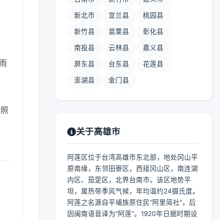
新北市
宜兰县
桃园县
新竹县
苗栗县
彰化县
南投县
云林县
嘉义县
中雨
屏东县
台东县
花莲县
澎湖县
金门县
日照
关于高雄市
阿莲区位于台湾高雄市东北部，地处冈山平
原南缘，东邻田寮区，西接冈山区，南连湖
内区、茄萣区，北界台南市。该区地势平
坦，属热带季风气候，年均温约24摄氏度。
阿莲之名源自平埔族原住民“阿里简社”，后
因闽南语音译为“阿莲”。1920年日据时期设