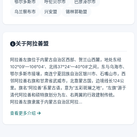
鄂尔多斯市
呼伦贝尔市
巴彦淖尔市
乌兰察布市
兴安盟
锡林郭勒盟
关于阿拉善盟
阿拉善左旗位于内蒙古自治区西部、贺兰山西麓，地处东经
102°09′—106°04′、北纬37°24′—40°08′之间，东与乌海市、
鄂尔多斯市接壤，南连宁夏回族自治区银川市、石嘴山市，西
邻阿拉善右旗和甘肃省武威市，北靠蒙古国，边境线长124公
里。旗名“阿拉善”系蒙古语，意为“五彩斑斓之地”，“左旗”源于
清代阿拉善和硕特旗划分为左、右两翼的行政建制传统。
阿拉善左旗隶属于内蒙古自治区阿拉...
查看更多介绍