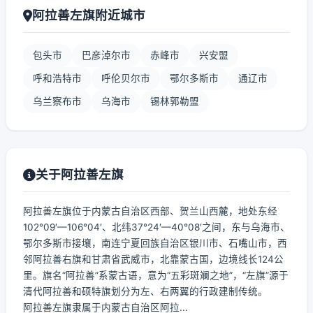
阿拉善左旗附近城市
包头市
巴彦淖尔市
赤峰市
兴安盟
呼和浩特市
呼伦贝尔市
鄂尔多斯市
通辽市
乌兰察布市
乌海市
锡林郭勒盟
关于阿拉善左旗
阿拉善左旗位于内蒙古自治区西部、贺兰山西麓，地处东经
102°09′—106°04′、北纬37°24′—40°08′之间，东与乌海市、
鄂尔多斯市接壤，南连宁夏回族自治区银川市、石嘴山市，西
邻阿拉善右旗和甘肃省武威市，北靠蒙古国，边境线长124公
里。旗名“阿拉善”系蒙古语，意为“五彩斑斓之地”，“左旗”源于
清代阿拉善和硕特旗划分为左、右两翼的行政建制传统。
阿拉善左旗隶属于内蒙古自治区阿拉...