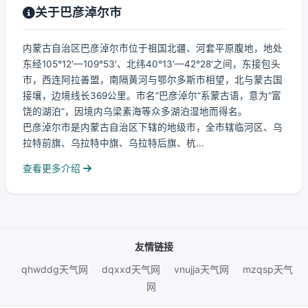
关于巴彦淖尔市
内蒙古自治区巴彦淖尔市位于祖国北疆、河套平原腹地，地处
东经105°12′—109°53′、北纬40°13′—42°28′之间，东接包头
市，西连阿拉善盟，南隔黄河与鄂尔多斯市相望，北与蒙古国
接壤，边境线长369公里。市名“巴彦淖尔”系蒙古语，意为“富
饶的湖泊”，因境内乌梁素海等众多湖泊湿地而得名。
巴彦淖尔市是内蒙古自治区下辖的地级市，全市辖临河区、乌
拉特前旗、乌拉特中旗、乌拉特后旗、杭...
查看更多介绍
友情链接
qhwddg天气网
dqxxd天气网
vnujja天气网
mzqsp天气
网