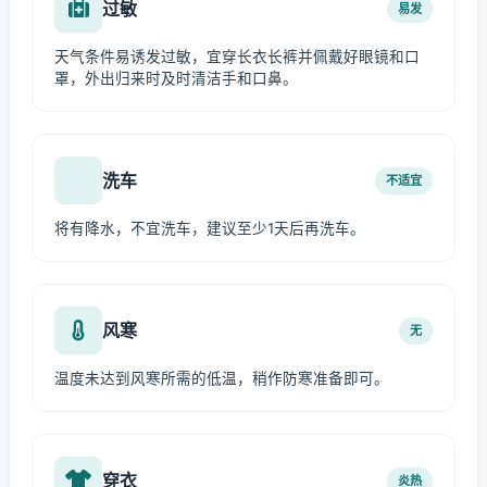
过敏
易发
天气条件易诱发过敏，宜穿长衣长裤并佩戴好眼镜和口
罩，外出归来时及时清洁手和口鼻。
洗车
不适宜
将有降水，不宜洗车，建议至少1天后再洗车。
风寒
无
温度未达到风寒所需的低温，稍作防寒准备即可。
穿衣
炎热