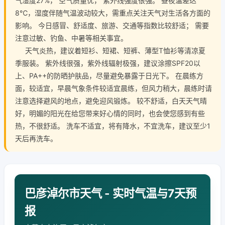
气湿度27%， 空气质量优， 紫外线强度很强。 昼夜温差达
8℃，湿度伴随气温波动较大，需重点关注天气对生活各方面的
影响。 今日感冒、舒适度、旅游、交通等指数比较舒适； 需要
注意过敏、钓鱼、中暑等相关事宜。
天气炎热，建议着短衫、短裙、短裤、薄型T恤衫等清凉夏
季服装。 紫外线很强，紫外线辐射极强，建议涂擦SPF20以
上、PA++的防晒护肤品，尽量避免暴露于日光下。 在晨练方
面，较适宜，早晨气象条件较适宜晨练，但风力稍大，晨练时请
注意选择避风的地点，避免迎风锻炼。 较不舒适，白天天气晴
好，明媚的阳光在给您带来好心情的同时，也会使您感到有些
热，不很舒适。 洗车不适宜，将有降水，不宜洗车，建议至少1
天后再洗车。
巴彦淖尔市天气 - 实时气温与7天预
报