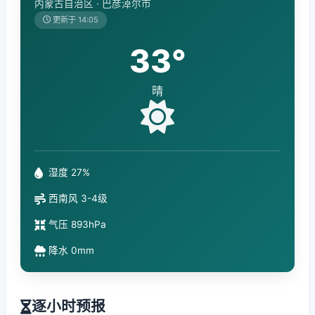
内蒙古自治区 · 巴彦淖尔市
更新于 14:05
33°
晴
湿度 27%
西南风 3-4级
气压 893hPa
降水 0mm
逐小时预报