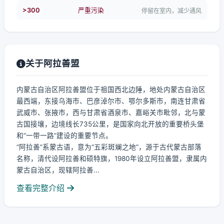
>300
严重污染
停留在室内，减少通风
关于阿拉善盟
内蒙古自治区阿拉善盟位于祖国西北边陲，地处内蒙古自治区
最西端，东接乌海市、巴彦淖尔市、鄂尔多斯市，南连甘肃省
武威市、张掖市，西与甘肃省酒泉市、嘉峪关市毗邻，北与蒙
古国接壤，边境线长735公里，是国家向北开放的重要桥头堡
和“一带一路”建设的重要节点。
“阿拉善”系蒙古语，意为“五彩斑斓之地”，源于古代蒙古部落
名称，清代设阿拉善和硕特旗，1980年设立阿拉善盟，隶属内
蒙古自治区，现辖阿拉善...
查看完整介绍