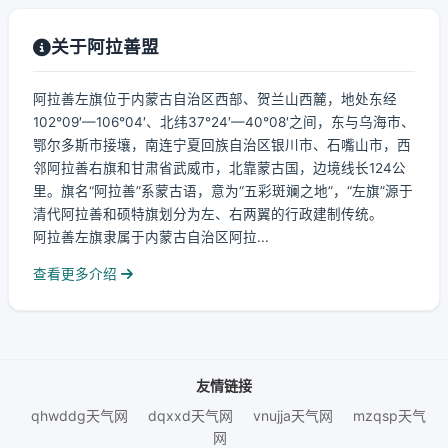
关于阿拉善盟
阿拉善左旗位于内蒙古自治区西部、贺兰山西麓，地处东经
102°09′—106°04′、北纬37°24′—40°08′之间，东与乌海市、
鄂尔多斯市接壤，南连宁夏回族自治区银川市、石嘴山市，西
邻阿拉善右旗和甘肃省武威市，北靠蒙古国，边境线长124公
里。旗名“阿拉善”系蒙古语，意为“五彩斑斓之地”，“左旗”源于
清代阿拉善和硕特旗划分为左、右两翼的行政建制传统。
阿拉善左旗隶属于内蒙古自治区阿拉...
查看更多介绍
友情链接
qhwddg天气网
dqxxd天气网
vnujja天气网
mzqsp天气
网