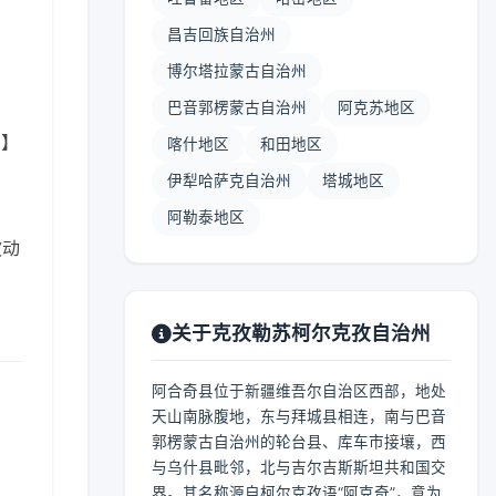
昌吉回族自治州
博尔塔拉蒙古自治州
巴音郭楞蒙古自治州
阿克苏地区
 】
喀什地区
和田地区
伊犁哈萨克自治州
塔城地区
阿勒泰地区
波动
关于克孜勒苏柯尔克孜自治州
阿合奇县位于新疆维吾尔自治区西部，地处
天山南脉腹地，东与拜城县相连，南与巴音
郭楞蒙古自治州的轮台县、库车市接壤，西
与乌什县毗邻，北与吉尔吉斯斯坦共和国交
界。其名称源自柯尔克孜语“阿克奇”，意为