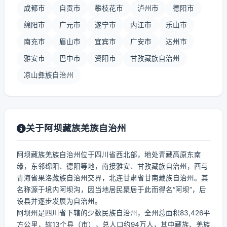
成都市
自贡市
攀枝花市
泸州市
德阳市
绵阳市
广元市
遂宁市
内江市
乐山市
南充市
眉山市
宜宾市
广安市
达州市
雅安市
巴中市
资阳市
甘孜藏族自治州
凉山彝族自治州
关于阿坝藏族羌族自治州
阿坝藏族羌族自治州位于四川省西北部，地处青藏高原东南
缘，东邻绵阳、德阳等地，南接雅安、甘孜藏族自治州，西与
青海省果洛藏族自治州交界，北连甘肃省甘南藏族自治州。其
名称源于境内阿坝沟，因当地居民聚居于此而得名“阿坝”，后
设县并逐步发展为自治州。
阿坝州是四川省下辖的少数民族自治州，全州总面积83,426平
方公里，辖13个县（市），总人口约94万人，其中藏族、羌族