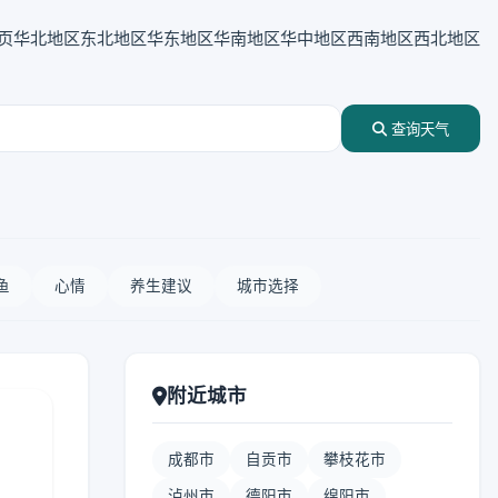
页
华北地区
东北地区
华东地区
华南地区
华中地区
西南地区
西北地区
查询天气
鱼
心情
养生建议
城市选择
附近城市
成都市
自贡市
攀枝花市
泸州市
德阳市
绵阳市