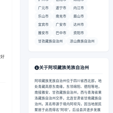
广元市
遂宁市
内江市
乐山市
南充市
眉山市
宜宾市
广安市
达州市
】
雅安市
巴中市
资阳市
甘孜藏族自治州
凉山彝族自治州
做好
关于阿坝藏族羌族自治州
阿坝藏族羌族自治州位于四川省西北部，地
处青藏高原东南缘，东邻绵阳、德阳等地，
南接雅安、甘孜藏族自治州，西与青海省果
洛藏族自治州交界，北连甘肃省甘南藏族自
治州。其名称源于境内阿坝沟，因当地居民
聚居于此而得名“阿坝”，后设县并逐步发展