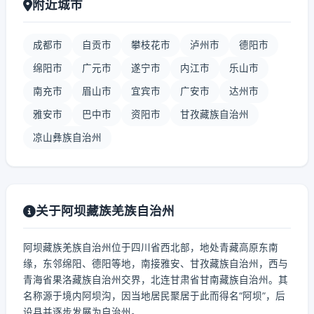
附近城市
成都市
自贡市
攀枝花市
泸州市
德阳市
绵阳市
广元市
遂宁市
内江市
乐山市
南充市
眉山市
宜宾市
广安市
达州市
雅安市
巴中市
资阳市
甘孜藏族自治州
凉山彝族自治州
关于阿坝藏族羌族自治州
阿坝藏族羌族自治州位于四川省西北部，地处青藏高原东南
缘，东邻绵阳、德阳等地，南接雅安、甘孜藏族自治州，西与
青海省果洛藏族自治州交界，北连甘肃省甘南藏族自治州。其
名称源于境内阿坝沟，因当地居民聚居于此而得名“阿坝”，后
设县并逐步发展为自治州。