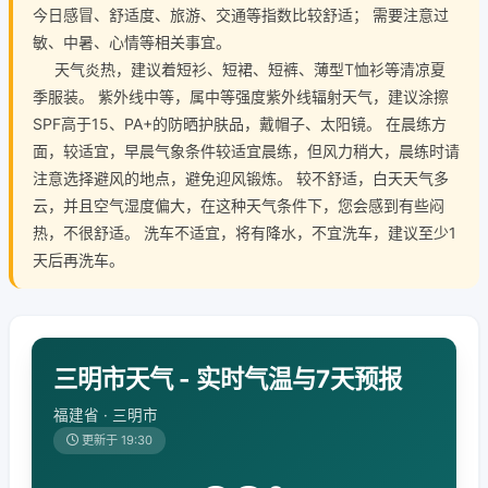
今日感冒、舒适度、旅游、交通等指数比较舒适； 需要注意过
敏、中暑、心情等相关事宜。
天气炎热，建议着短衫、短裙、短裤、薄型T恤衫等清凉夏
季服装。 紫外线中等，属中等强度紫外线辐射天气，建议涂擦
SPF高于15、PA+的防晒护肤品，戴帽子、太阳镜。 在晨练方
面，较适宜，早晨气象条件较适宜晨练，但风力稍大，晨练时请
注意选择避风的地点，避免迎风锻炼。 较不舒适，白天天气多
云，并且空气湿度偏大，在这种天气条件下，您会感到有些闷
热，不很舒适。 洗车不适宜，将有降水，不宜洗车，建议至少1
天后再洗车。
三明市天气 - 实时气温与7天预报
福建省 · 三明市
更新于 19:30