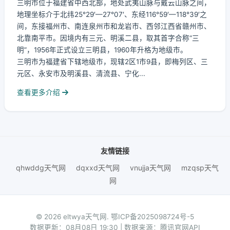
三明市位于福建省中西北部，地处武夷山脉与戴云山脉之间，
地理坐标介于北纬25°29′—27°07′、东经116°59′—118°39′之
间，东接福州市、南连泉州市和龙岩市、西邻江西省赣州市、
北靠南平市。因境内有三元、明溪二县，取其首字合称“三
明”，1956年正式设立三明县，1960年升格为地级市。
三明市为福建省下辖地级市，现辖2区1市9县，即梅列区、三
元区、永安市及明溪县、清流县、宁化...
查看更多介绍
友情链接
qhwddg天气网
dqxxd天气网
vnujja天气网
mzqsp天气
网
© 2026 eltwya天气网.
鄂ICP备2025098724号-5
数据更新：08月08日 19:30 | 数据来源：腾讯官网API