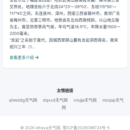
龙岩市位于福建省西部，地处武夷山脉南段东麓、闽粤赣三省
交界处，地理坐标介于北纬24°23′—26°02′、东经115°50′—
117°45′之间，东连泉州、漳州，西接江西省赣州市，南邻广东
省梅州市，北靠三明市。地势由东北向西南倾斜，以山地丘陵
为主，属亚热带季风气候，年均气温18.5℃，年降水量1500—
2200毫米。
“龙岩”之名始于唐代，因城西翠屏山麓有龙岩洞而得名，南宋
绍兴三年（1...
查看更多介绍
友情链接
qhwddg天气网
dqxxd天气网
vnujja天气网
mzqsp天气
网
© 2026 eltwya天气网.
鄂ICP备2025098724号-5