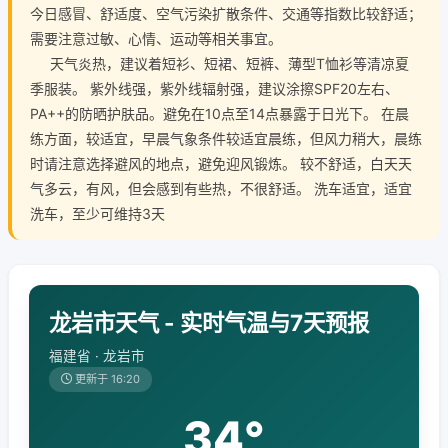
今日感冒、舒适度、空气污染扩散条件、交通等指数比较舒适；
需要注意过敏、心情、运动等相关事宜。
天气炎热，建议着短衫、短裙、短裤、薄型T恤衫等清凉夏
季服装。 紫外线强，紫外线辐射强，建议涂擦SPF20左右、
PA++的防晒护肤品。避免在10点至14点暴露于日光下。 在晨
练方面，较适宜，早晨气象条件较适宜晨练，但风力稍大，晨练
时请注意选择避风的地点，避免迎风锻炼。 较不舒适，白天天
气多云，有风，但会感到有些热，不很舒适。 洗车适宜，适宜
洗车，至少可维持3天
龙岩市天气 - 实时气温与7天预报
福建省 · 龙岩市
更新于 16:20
34°