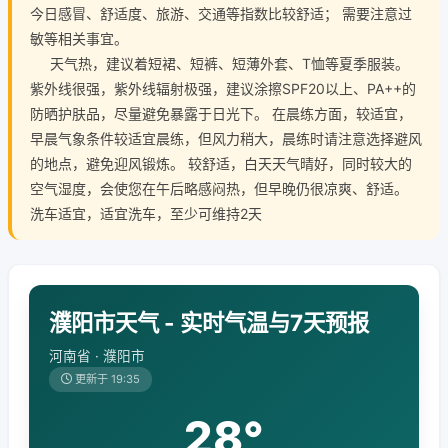
今日感冒、舒适度、旅游、交通等指数比较舒适； 需要注意过
敏等相关事宜。
天气热，建议着短裙、短裤、短薄外套、T恤等夏季服装。
紫外线很强，紫外线辐射极强，建议涂擦SPF20以上、PA++的
防晒护肤品，尽量避免暴露于日光下。 在晨练方面，较适宜，
早晨气象条件较适宜晨练，但风力稍大，晨练时请注意选择避风
的地点，避免迎风锻炼。 较舒适，白天天气晴好，同时较大的
空气湿度，会使您在午后略感闷热，但早晚仍很凉爽、舒适。
洗车适宜，适宜洗车，至少可维持2天
濮阳市天气 - 实时气温与7天预报
河南省 · 濮阳市
更新于 19:35
28°