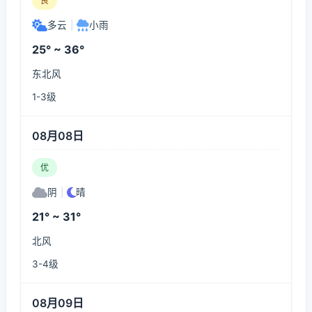
良
多云
|
小雨
25° ~ 36°
东北风
1-3级
08月08日
优
阴
|
晴
21° ~ 31°
北风
3-4级
08月09日