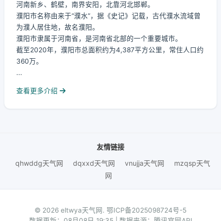
河南新乡、鹤壁，南界安阳，北靠河北邯郸。
濮阳市名称由来于“濮水”，据《史记》记载，古代濮水流域曾
为濮人居住地，故名濮阳。
濮阳市隶属于河南省，是河南省北部的一个重要城市。
截至2020年，濮阳市总面积约为4,387平方公里，常住人口约
360万。
...
查看更多介绍
友情链接
qhwddg天气网
dqxxd天气网
vnujja天气网
mzqsp天气
网
© 2026 eltwya天气网.
鄂ICP备2025098724号-5
数据更新：08月08日 19:35 | 数据来源：腾讯官网API