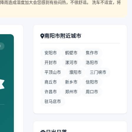
降雨造成湿度加大会您感到有些闷热，不很舒适。 洗车不适宜，将
南阳市附近城市
0
安阳市
鹤壁市
焦作市
开封市
漯河市
洛阳市
平顶山市
濮阳市
三门峡市
商丘市
新乡市
信阳市
许昌市
郑州市
周口市
驻马店市