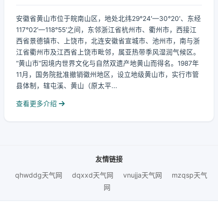
安徽省黄山市位于皖南山区，地处北纬29°24′—30°20′、东经
117°02′—118°55′之间，东邻浙江省杭州市、衢州市，西接江
西省景德镇市、上饶市，北连安徽省宣城市、池州市，南与浙
江省衢州市及江西省上饶市毗邻，属亚热带季风湿润气候区。
“黄山市”因境内世界文化与自然双遗产地黄山而得名。1987年
11月，国务院批准撤销徽州地区，设立地级黄山市，实行市管
县体制，辖屯溪、黄山（原太平...
查看更多介绍
友情链接
qhwddg天气网
dqxxd天气网
vnujja天气网
mzqsp天气
网