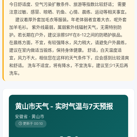
今日舒适度、空气污染扩散条件、旅游等指数比较舒适； 需要
注意过敏、感冒、晾晒、钓鱼、心情、晨练、运动等相关事宜。
建议着厚外套加毛衣等服装。年老体弱者宜着大衣、呢外套
加羊毛衫。 紫外线最弱，属弱紫外线辐射天气，无需特别防
护。若长期在户外，建议涂擦SPF在8-12之间的防晒护肤品。
在晨练方面，不宜，有较强降水，风力稍大，请避免户外晨练，
建议在室内做适当锻炼，保持身体健康。 舒适，白天温度适
宜，风力不大，相信您在这样的天气条件下，应会感到比较清爽
和舒适。 洗车不适宜，将有降水，不宜洗车，建议至少1天后再
洗车。
黄山市天气 - 实时气温与7天预报
安徽省 · 黄山市
更新于 00:10