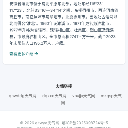
安徽省淮北市位于皖北平原东北部，地处东经116°23′—
117°23′、北纬33°16′—34°14′之间，东接宿州市，西连河南省
商丘市，南临蚌埠市与阜阳市，北靠徐州市。因地处古淮河以
北而得名“淮北”。1960年设濉溪市，1971年更名为淮北市，
1977年升格为省辖市，现辖相山区、杜集区、烈山区及濉溪
县，市政府驻相山区。全市总面积2741平方千米，截至2023
年末常住人口195.2万人，户籍...
查看更多介绍
友情链接
qhwddg天气网
dqxxd天气网
vnujja天气网
mzqsp天气
网
© 2026 eltwya天气网.
鄂ICP备2025098724号-5