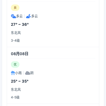
良
多云
|
多云
27° ~ 36°
东北风
3-4级
08月08日
优
小雨
|
阴
25° ~ 35°
东北风
4-5级