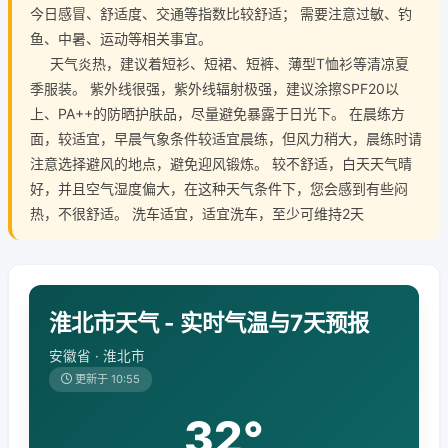
今日感冒、舒适度、交通等指数比较舒适； 需要注意过敏、钓
鱼、中暑、运动等相关事宜。
天气炎热，建议着短衫、短裙、短裤、薄型T恤衫等清凉夏
季服装。 紫外线很强，紫外线辐射极强，建议涂擦SPF20以
上、PA++的防晒护肤品，尽量避免暴露于日光下。 在晨练方
面，较适宜，早晨气象条件较适宜晨练，但风力稍大，晨练时请
注意选择避风的地点，避免迎风锻炼。 较不舒适，白天天气晴
好，并且空气湿度偏大，在这种天气条件下，您会感到有些闷
热，不很舒适。 洗车适宜，适宜洗车，至少可维持2天
淮北市天气 - 实时气温与7天预报
安徽省 · 淮北市
更新于 10:55
32°