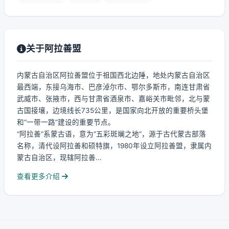
关于阿拉善盟
内蒙古自治区阿拉善盟位于祖国西北边陲，地处内蒙古自治区
最西端，东接乌海市、巴彦淖尔市、鄂尔多斯市，南连甘肃省
武威市、张掖市，西与甘肃省酒泉市、嘉峪关市毗邻，北与蒙
古国接壤，边境线长735公里，是国家向北开放的重要桥头堡
和“一带一路”建设的重要节点。
“阿拉善”系蒙古语，意为“五彩斑斓之地”，源于古代蒙古部落
名称，清代设阿拉善和硕特旗，1980年设立阿拉善盟，隶属内
蒙古自治区，现辖阿拉善...
查看更多介绍