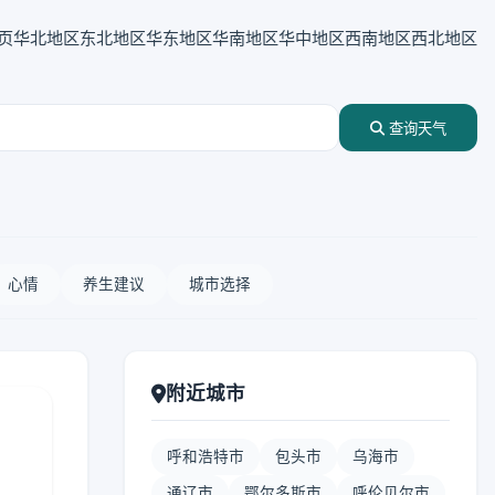
页
华北地区
东北地区
华东地区
华南地区
华中地区
西南地区
西北地区
查询天气
心情
养生建议
城市选择
附近城市
呼和浩特市
包头市
乌海市
通辽市
鄂尔多斯市
呼伦贝尔市