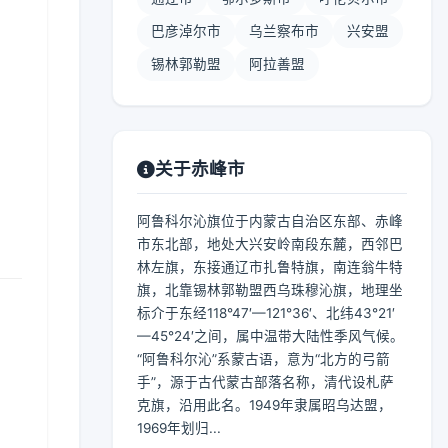
巴彦淖尔市
乌兰察布市
兴安盟
锡林郭勒盟
阿拉善盟
】
关于赤峰市
阿鲁科尔沁旗位于内蒙古自治区东部、赤峰
市东北部，地处大兴安岭南段东麓，西邻巴
林左旗，东接通辽市扎鲁特旗，南连翁牛特
旗，北靠锡林郭勒盟西乌珠穆沁旗，地理坐
标介于东经118°47′—121°36′、北纬43°21′
—45°24′之间，属中温带大陆性季风气候。
“阿鲁科尔沁”系蒙古语，意为“北方的弓箭
手”，源于古代蒙古部落名称，清代设札萨
克旗，沿用此名。1949年隶属昭乌达盟，
1969年划归...