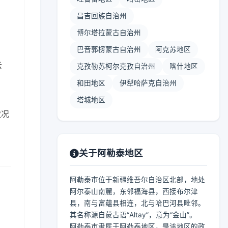
昌吉回族自治州
博尔塔拉蒙古自治州
巴音郭楞蒙古自治州
阿克苏地区
云
克孜勒苏柯尔克孜自治州
喀什地区
和田地区
伊犁哈萨克自治州
塔城地区
状况
关于阿勒泰地区
阿勒泰市位于新疆维吾尔自治区北部，地处
阿尔泰山南麓，东邻福海县，西接布尔津
县，南与富蕴县相连，北与哈巴河县毗邻。
其名称源自蒙古语“Altay”，意为“金山”。
阿勒泰市隶属于阿勒泰地区，是该地区的政