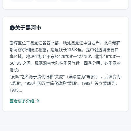
关于黑河市
爱辉区位于黑龙江省西北部，地处黑龙江中游右岸，北与俄罗
斯阿穆尔州隔江相望，边境线长138公里，是中俄边境重要口
岸区域。地理坐标介于东经126°09′—127°50′、北纬49°03′—
50°33′之间，属寒温带大陆性季风气候，四季分明，冬季寒冷
漫长。
“爱辉”之名源于清代旧称“艾虎”（满语意为“母貂”），后演变为
“瑷珲”，1956年因汉字简化改称“爱辉”。1983年设立爱辉县，
1993...
查看更多介绍