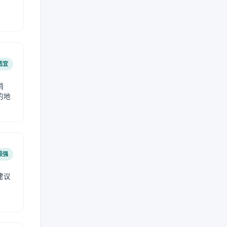
适宜
稍
的地
极强
建议
肤