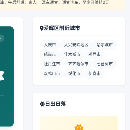
凉，午后舒适、宜人。 洗车适宜，适宜洗车，至少可维持2天
爱辉区附近城市
5
大庆市
大兴安岭地区
哈尔滨市
鹤岗市
佳木斯市
鸡西市
牡丹江市
齐齐哈尔市
七台河市
双鸭山市
绥化市
伊春市
日出日落