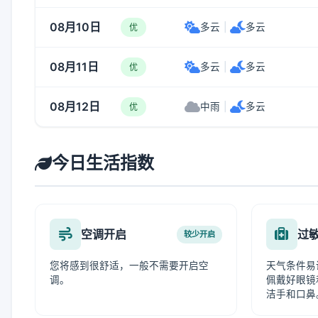
08月10日
多云
|
多云
优
08月11日
多云
|
多云
优
08月12日
中雨
|
多云
优
今日生活指数
空调开启
过
较少开启
您将感到很舒适，一般不需要开启空
天气条件易
调。
佩戴好眼镜
洁手和口鼻