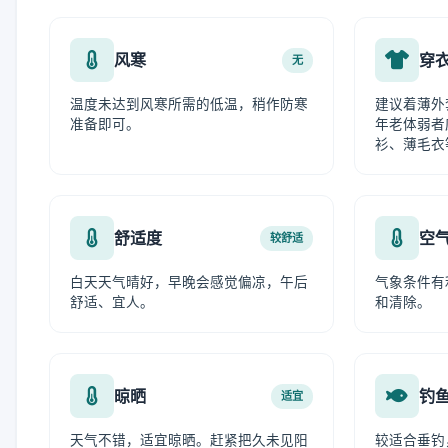
风寒
穿
无
温度未达到风寒所需的低温，稍作防寒
建议着薄外
准备即可。
年老体弱者
衫、薄毛衣
舒适度
空
较舒适
白天天气晴好，早晚会感觉偏凉，午后
气象条件有
舒适、宜人。
和清除。
晾晒
钓
适宜
天气不错，适宜晾晒。赶紧把久未见阳
较适合垂钓