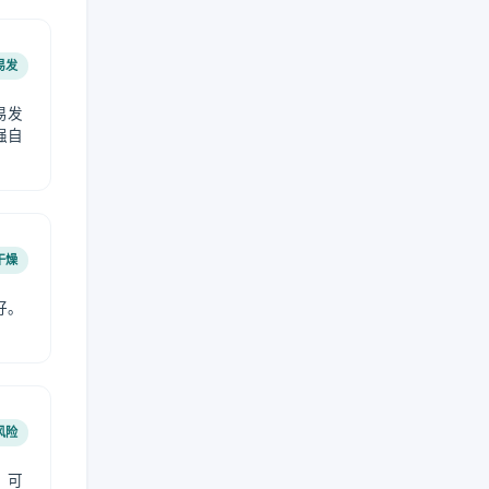
易发
易发
强自
干燥
好。
风险
，可