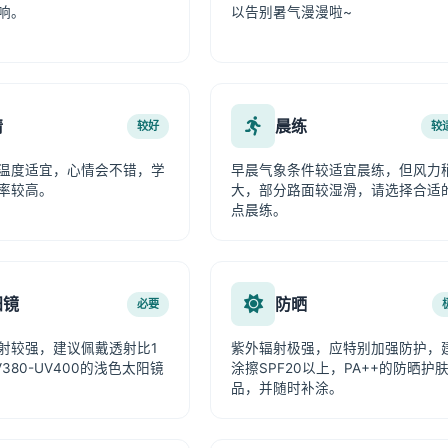
响。
以告别暑气漫漫啦~
情
晨练
较好
较
温度适宜，心情会不错，学
早晨气象条件较适宜晨练，但风力
率较高。
大，部分路面较湿滑，请选择合适
点晨练。
阳镜
防晒
必要
射较强，建议佩戴透射比1
紫外辐射极强，应特别加强防护，
380-UV400的浅色太阳镜
涂擦SPF20以上，PA++的防晒护
品，并随时补涂。