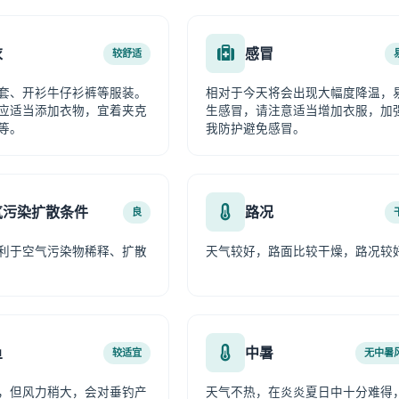
衣
感冒
较舒适
套、开衫牛仔衫裤等服装。
相对于今天将会出现大幅度降温，
应适当添加衣物，宜着夹克
生感冒，请注意适当增加衣服，加
等。
我防护避免感冒。
气污染扩散条件
路况
良
利于空气污染物稀释、扩散
天气较好，路面比较干燥，路况较
鱼
中暑
较适宜
无中暑
，但风力稍大，会对垂钓产
天气不热，在炎炎夏日中十分难得