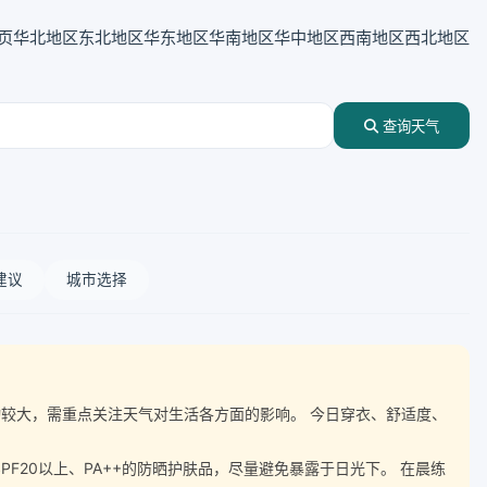
页
华北地区
东北地区
华东地区
华南地区
华中地区
西南地区
西北地区
查询天气
建议
城市选择
温波动较大，需重点关注天气对生活各方面的影响。 今日穿衣、舒适度、
20以上、PA++的防晒护肤品，尽量避免暴露于日光下。 在晨练