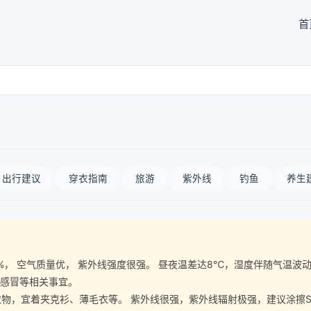
首
出行建议
穿衣指南
旅游
紫外线
钓鱼
养生
湿度87%， 空气质量优， 紫外线强度很强。 昼夜温差达8℃，湿度伴随气
、感冒等相关事宜。
宜着夹克衫、薄毛衣等。 紫外线很强，紫外线辐射极强，建议涂擦SPF