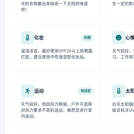
光的衣物搬出来吸收一下太阳的味道
生一定的影
吧！
化妆
心
防晒
温湿适宜，最好使用SPF20以上防晒霜
天气较好，
打底，建议使用中性保湿型化妆品。
习、工作效
运动
太
较适宜
天气较好，但因风力稍强，户外可选择
白天太阳辐
对风力要求不高的运动，推荐您进行室
级且标注UV
内运动。