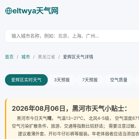
eltwya天气网
首页
/
城市
/
黑龙江省
/
爱辉区天气详情
爱辉区实时天气
3天预报
7天预报
空气质量
2026年08月06日，黑河市天气小贴士：
黑河市今日天气
晴
， 气温13~21℃， 北风4-5级， 空气
空气污染扩散条件、旅游、交通等指数比较舒适； 需要注意过敏
建议着薄外套、开衫牛仔衫裤等服装。年老体弱者应适当添加衣物，