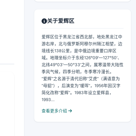
关于爱辉区
爱辉区位于黑龙江省西北部，地处黑龙江中
游右岸，北与俄罗斯阿穆尔州隔江相望，边
境线长138公里，是中俄边境重要口岸区
域。地理坐标介于东经126°09′—127°50′、
北纬49°03′—50°33′之间，属寒温带大陆性
季风气候，四季分明，冬季寒冷漫长。
“爱辉”之名源于清代旧称“艾虎”（满语意为
“母貂”），后演变为“瑷珲”，1956年因汉字
简化改称“爱辉”。1983年设立爱辉县，
1993...
查看更多介绍