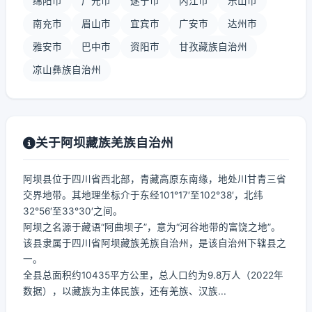
绵阳市
广元市
遂宁市
内江市
乐山市
南充市
眉山市
宜宾市
广安市
达州市
雅安市
巴中市
资阳市
甘孜藏族自治州
凉山彝族自治州
关于阿坝藏族羌族自治州
阿坝县位于四川省西北部，青藏高原东南缘，地处川甘青三省
交界地带。其地理坐标介于东经101°17′至102°38′，北纬
32°56′至33°30′之间。
阿坝之名源于藏语“阿曲坝子”，意为“河谷地带的富饶之地”。
该县隶属于四川省阿坝藏族羌族自治州，是该自治州下辖县之
一。
全县总面积约10435平方公里，总人口约为9.8万人（2022年
数据），以藏族为主体民族，还有羌族、汉族...