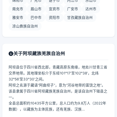
绵阳市
广元市
遂宁市
内江市
乐山市
南充市
眉山市
宜宾市
广安市
达州市
雅安市
巴中市
资阳市
甘孜藏族自治州
凉山彝族自治州
关于阿坝藏族羌族自治州
阿坝县位于四川省西北部，青藏高原东南缘，地处川甘青三省
交界地带。其地理坐标介于东经101°17′至102°38′，北纬
32°56′至33°30′之间。
阿坝之名源于藏语“阿曲坝子”，意为“河谷地带的富饶之地”。
该县隶属于四川省阿坝藏族羌族自治州，是该自治州下辖县之
一。
全县总面积约10435平方公里，总人口约为9.8万人（2022年
数据），以藏族为主体民族，还有羌族、汉族...