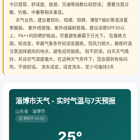
今日感冒、舒适度、旅游、交通等指数比较舒适； 需要注意过
敏、钓鱼、中暑等相关事宜。
天气炎热，建议着短衫、短裙、短裤、薄型T恤衫等清凉夏
季服装。 紫外线很强，紫外线辐射极强，建议涂擦SPF20以
上、PA++的防晒护肤品，尽量避免暴露于日光下。 在晨练方
面，较适宜，早晨气象条件较适宜晨练，但风力稍大，晨练时请
注意选择避风的地点，避免迎风锻炼。 较不舒适，白天天气晴
好，并且空气湿度偏大，在这种天气条件下，您会感到有些闷
热，不很舒适。 洗车适宜，适宜洗车，至少可维持3天
淄博市天气 - 实时气温与7天预报
山东省 · 淄博市
更新于 02:05
25°