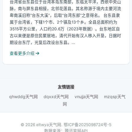
台湾省台东县位于台湾本岛东南部，东临太平洋，西依中央山
脉，南与屏东县相接，北邻花莲县。其名称源于境内主要河流
卑南溪旧称“台东大溪”，后取“台湾东部”之意得名。 台东县隶
属于台湾省，下辖1个市、2个镇及13个乡。全县总面积约为
3515平方公里，人口约20.6万（2023年数据）。台东地区自
古以来便是原住民聚居地，清代开始有汉人移入开垦，日据时
期设台东厅，光复后改设台东县。...
查看更多介绍
友情链接
qhwddg天气网
dqxxd天气网
vnujja天气网
mzqsp天气
网
© 2026 eltwya天气网.
鄂ICP备2025098724号-5
数据来源：腾讯官网API