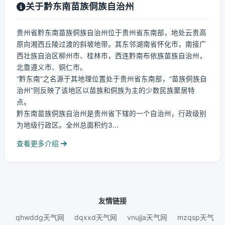
关于黔东南苗族侗族自治州
贵州省黔东南苗族侗族自治州位于贵州省东南部，地处云贵高
原向湘西丘陵过渡的斜坡地带。其东邻湖南省怀化市，南接广
西壮族自治区柳州市、桂林市，西连黔南布依族苗族自治州，
北靠遵义市、铜仁市。
“黔东南”之名源于其地理位置处于贵州省东南部，“苗族侗族自
治州”则反映了该地区以苗族和侗族为主的少数民族聚居特
点。
黔东南苗族侗族自治州是贵州省下辖的一个自治州，行政级别
为地级行政区。全州总面积约3...
查看更多介绍
友情链接
qhwddg天气网
dqxxd天气网
vnujja天气网
mzqsp天气