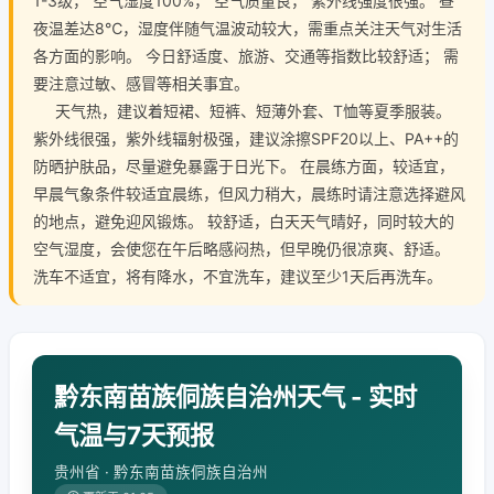
1-3级， 空气湿度100%， 空气质量良， 紫外线强度很强。 昼
夜温差达8℃，湿度伴随气温波动较大，需重点关注天气对生活
各方面的影响。 今日舒适度、旅游、交通等指数比较舒适； 需
要注意过敏、感冒等相关事宜。
天气热，建议着短裙、短裤、短薄外套、T恤等夏季服装。
紫外线很强，紫外线辐射极强，建议涂擦SPF20以上、PA++的
防晒护肤品，尽量避免暴露于日光下。 在晨练方面，较适宜，
早晨气象条件较适宜晨练，但风力稍大，晨练时请注意选择避风
的地点，避免迎风锻炼。 较舒适，白天天气晴好，同时较大的
空气湿度，会使您在午后略感闷热，但早晚仍很凉爽、舒适。
洗车不适宜，将有降水，不宜洗车，建议至少1天后再洗车。
黔东南苗族侗族自治州天气 - 实时
气温与7天预报
贵州省 · 黔东南苗族侗族自治州