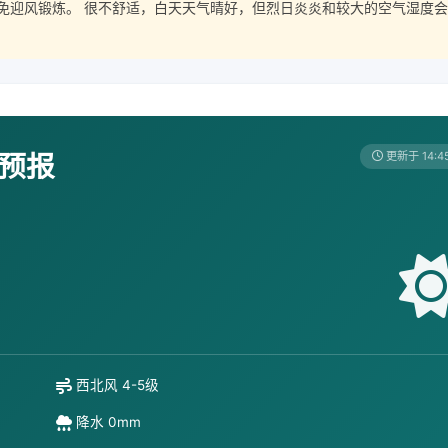
免迎风锻炼。 很不舒适，白天天气晴好，但烈日炎炎和较大的空气湿度会
天预报
更新于 14:4
西北风 4-5级
降水 0mm