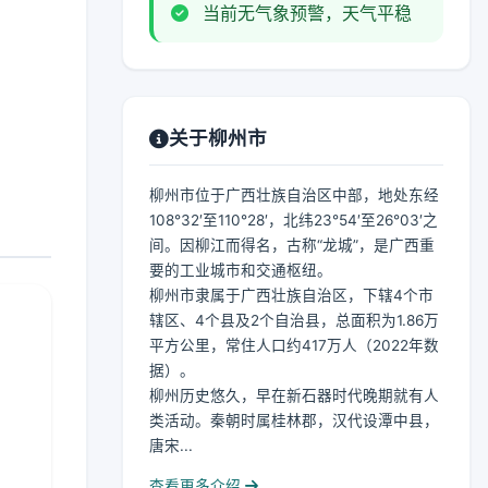
当前无气象预警，天气平稳
关于柳州市
柳州市位于广西壮族自治区中部，地处东经
108°32′至110°28′，北纬23°54′至26°03′之
间。因柳江而得名，古称“龙城”，是广西重
要的工业城市和交通枢纽。
柳州市隶属于广西壮族自治区，下辖4个市
辖区、4个县及2个自治县，总面积为1.86万
平方公里，常住人口约417万人（2022年数
据）。
柳州历史悠久，早在新石器时代晚期就有人
类活动。秦朝时属桂林郡，汉代设潭中县，
唐宋...
查看更多介绍