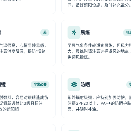
间，备好遮阳设施，及时补充盐分
情
晨练
差
较
气温很高，心情易躁易怒，
早晨气象条件较适宜晨练，但风力
注意消夏降温，提防“情绪
大，晨练时请注意选择避风的地点
免迎风锻炼。
阳镜
防晒
非常必要
射强烈，容易对眼睛造成伤
紫外辐射极强，应特别加强防护，
议佩戴透射比3级且标注
涂擦SPF20以上，PA++的防晒护
吸收的遮阳镜
品，并随时补涂。