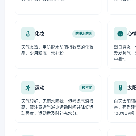
化妆
心
防脱水防晒
天气炎热，用防脱水防晒指数高的化妆
烈日炎炎，
品，少用粉底，常补粉。
爱发脾气，
中暑”。
运动
太
较不宜
天气较好，无雨水困扰，但考虑气温很
白天太阳辐
高，请注意适当减少运动时间并降低运
害，强烈建
动强度，运动后及时补充水分。
100%UV