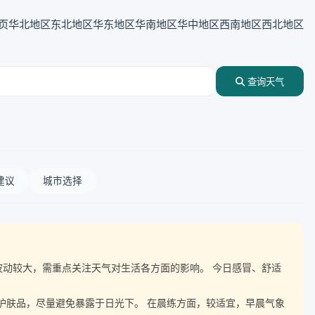
页
华北地区
东北地区
华东地区
华南地区
华中地区
西南地区
西北地区
查询天气
建议
城市选择
气温波动较大，需重点关注天气对生活各方面的影响。 今日感冒、舒适
晒护肤品，尽量避免暴露于日光下。 在晨练方面，较适宜，早晨气象