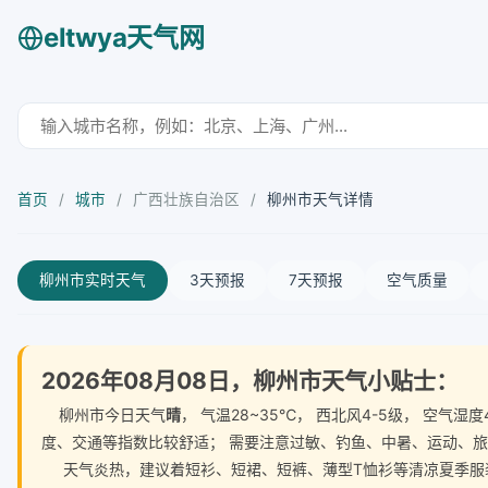
eltwya天气网
首页
/
城市
/
广西壮族自治区
/
柳州市天气详情
柳州市实时天气
3天预报
7天预报
空气质量
2026年08月08日，柳州市天气小贴士：
柳州市今日天气
晴
， 气温28~35℃， 西北风4-5级， 空
度、交通等指数比较舒适； 需要注意过敏、钓鱼、中暑、运动、
天气炎热，建议着短衫、短裙、短裤、薄型T恤衫等清凉夏季服装。