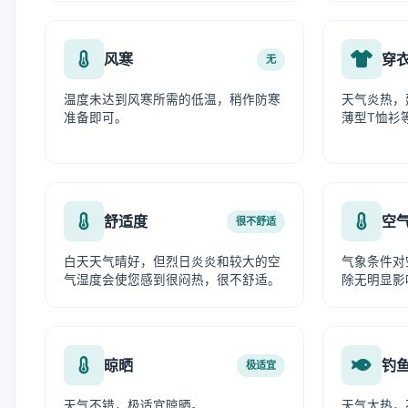
风寒
穿
无
温度未达到风寒所需的低温，稍作防寒
天气炎热，
准备即可。
薄型T恤衫
舒适度
空
很不舒适
白天天气晴好，但烈日炎炎和较大的空
气象条件对
气湿度会使您感到很闷热，很不舒适。
除无明显影
晾晒
钓
极适宜
天气不错，极适宜晾晒。
天气太热，