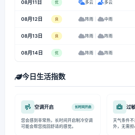
08月11日
多云
|
多云
优
08月12日
阵雨
|
中雨
良
08月13日
阵雨
|
阵雨
良
08月14日
阵雨
|
阵雨
优
今日生活指数
空调开启
过
长时间开启
您会感到非常热，长时间开启制冷空调
天气条件不
可能会帮您找回舒适的感觉。
外，无需担