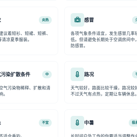
衣
感冒
炎热
建议着短衫、短裙、短裤、
各项气象条件适宜，发生感冒几率
等清凉夏季服装。
低。但请避免长期处于空调房间中
防感冒。
气污染扩散条件
路况
中
空气污染物稀释、扩散和清
天气较好，路面比较干燥，路况较
响。
不过天气有点热，定期让车辆休息
鱼
中暑
不宜
极
不适合垂钓。
长时间户外工作的你要适当调整作