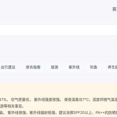
首
出行建议
穿衣指南
旅游
紫外线
钓鱼
养生
气湿度47%， 空气质量优， 紫外线强度很强。 昼夜温差达7℃，湿度伴随
旅游等相关事宜。
 紫外线很强，紫外线辐射极强，建议涂擦SPF20以上、PA++的防