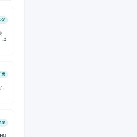
少发
较
，以
干燥
好，
。
易发
业时