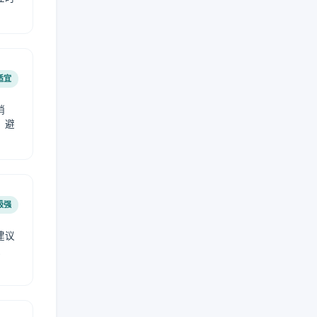
。
适宜
稍
，避
极强
建议
肤