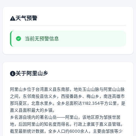
天气预警
当前无预警信息
关于阿里山乡
阿里山乡位于台湾嘉义县东南部，地处玉山山脉与阿里山山脉
之间，东邻南投县信义乡，西接番路乡、梅山乡，南连高雄市
那玛夏区，北靠水里乡。全乡总面积达1182.354平方公里，是
嘉义县面积最大的乡镇。
乡名源自境内的著名山岳——阿里山，该地区原为邹族世居
地，后因阿里山的知名度而得名。行政上隶属于嘉义县管辖。
截至最新统计数据，全乡人口约6000余人，主要由邹族等少