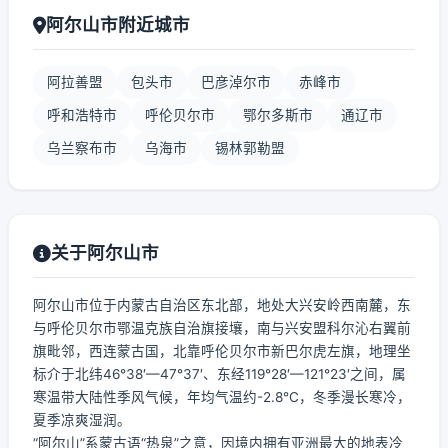
阿尔山市附近城市
阿拉善盟
包头市
巴彦淖尔市
赤峰市
呼和浩特市
呼伦贝尔市
鄂尔多斯市
通辽市
乌兰察布市
乌海市
锡林郭勒盟
关于阿尔山市
阿尔山市位于内蒙古自治区东北部，地处大兴安岭西南麓，东
与呼伦贝尔市鄂温克族自治旗接壤，南与兴安盟科尔沁右翼前
旗毗邻，西连蒙古国，北靠呼伦贝尔市新巴尔虎左旗，地理坐
标介于北纬46°38′—47°37′、东经119°28′—121°23′之间，属
寒温带大陆性季风气候，年均气温约-2.8℃，冬季漫长寒冷，
夏季凉爽湿润。
“阿尔山”系蒙古语“热泉”之意，因境内拥有亚洲最大的地表冷