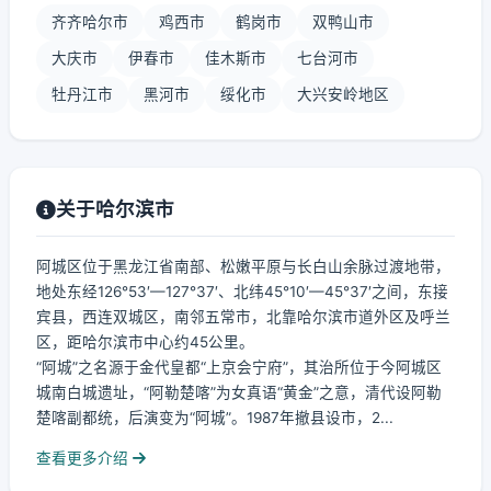
齐齐哈尔市
鸡西市
鹤岗市
双鸭山市
大庆市
伊春市
佳木斯市
七台河市
牡丹江市
黑河市
绥化市
大兴安岭地区
关于哈尔滨市
阿城区位于黑龙江省南部、松嫩平原与长白山余脉过渡地带，
地处东经126°53′—127°37′、北纬45°10′—45°37′之间，东接
宾县，西连双城区，南邻五常市，北靠哈尔滨市道外区及呼兰
区，距哈尔滨市中心约45公里。
“阿城”之名源于金代皇都“上京会宁府”，其治所位于今阿城区
城南白城遗址，“阿勒楚喀”为女真语“黄金”之意，清代设阿勒
楚喀副都统，后演变为“阿城”。1987年撤县设市，2...
查看更多介绍