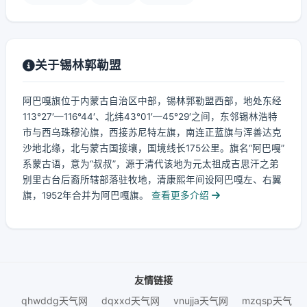
关于锡林郭勒盟
阿巴嘎旗位于内蒙古自治区中部，锡林郭勒盟西部，地处东经
113°27′—116°44′、北纬43°01′—45°29′之间，东邻锡林浩特
市与西乌珠穆沁旗，西接苏尼特左旗，南连正蓝旗与浑善达克
沙地北缘，北与蒙古国接壤，国境线长175公里。旗名“阿巴嘎”
系蒙古语，意为“叔叔”，源于清代该地为元太祖成吉思汗之弟
别里古台后裔所辖部落驻牧地，清康熙年间设阿巴嘎左、右翼
旗，1952年合并为阿巴嘎旗。
查看更多介绍
友情链接
qhwddg天气网
dqxxd天气网
vnujja天气网
mzqsp天气