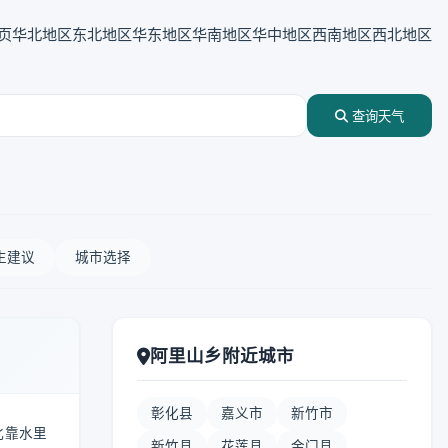
页
华北地区
东北地区
华东地区
华南地区
华中地区
西南地区
西北地区
查询天气
生建议
城市选择
阿里山乡附近城市
彰化县
嘉义市
新竹市
北靠水里
新竹县
花莲县
金门县