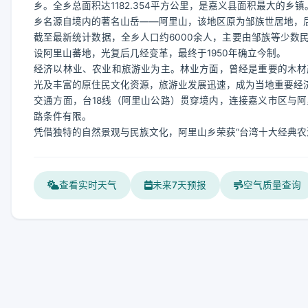
乡。全乡总面积达1182.354平方公里，是嘉义县面积最大的乡镇
乡名源自境内的著名山岳——阿里山，该地区原为邹族世居地，
截至最新统计数据，全乡人口约6000余人，主要由邹族等少数
设阿里山蕃地，光复后几经变革，最终于1950年确立今制。
经济以林业、农业和旅游业为主。林业方面，曾经是重要的木材
光及丰富的原住民文化资源，旅游业发展迅速，成为当地重要经
交通方面，台18线（阿里山公路）贯穿境内，连接嘉义市区与
路条件有限。
凭借独特的自然景观与民族文化，阿里山乡荣获“台湾十大经典农
查看实时天气
未来7天预报
空气质量查询