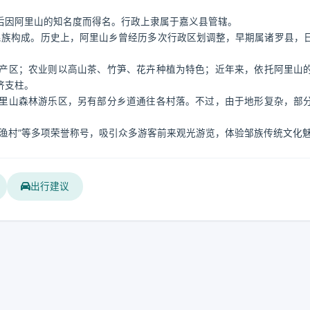
。
后因阿里山的知名度而得名。行政上隶属于嘉义县管辖。
民族构成。历史上，阿里山乡曾经历多次行政区划调整，早期属诸罗县，
产区；农业则以高山茶、竹笋、花卉种植为特色；近年来，依托阿里山
济支柱。
阿里山森林游乐区，另有部分乡道通往各村落。不过，由于地形复杂，部
渔村”等多项荣誉称号，吸引众多游客前来观光游览，体验邹族传统文化
出行建议