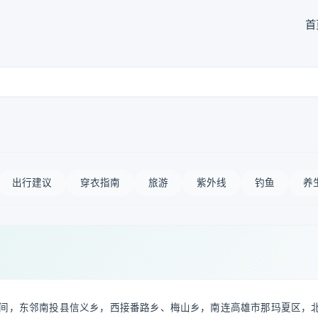
首
出行建议
穿衣指南
旅游
紫外线
钓鱼
养
间，东邻南投县信义乡，西接番路乡、梅山乡，南连高雄市那玛夏区，