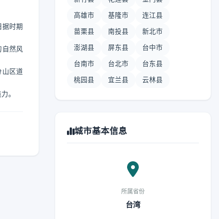
高雄市
基隆市
连江县
日据时期
苗栗县
南投县
新北市
澎湖县
屏东县
台中市
的自然风
台南市
台北市
台东县
分山区道
桃园县
宜兰县
云林县
魅力。
城市基本信息
所属省份
台湾