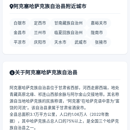
阿克塞哈萨克族自治县附近城市
白银市
定西市
甘南藏族自治州
嘉峪关市
金昌市
兰州市
临夏回族自治州
陇南市
平凉市
庆阳市
天水市
武威市
张掖市
关于阿克塞哈萨克族自治县
阿克塞哈萨克族自治县位于甘肃省西部，河西走廊西端，地处
青藏高原北缘、祁连山西部余脉与阿尔金山交接地带。其名称
源自当地哈萨克族的民族称谓，“阿克塞”在哈萨克语中意为“富
饶的河流”。该自治县隶属于甘肃省酒泉市。
全县总面积3.1万平方公里，人口约1.06万人（2022年数
据），其中哈萨克族占总人口的75%以上，是全国三个哈萨克
族自治县之一。