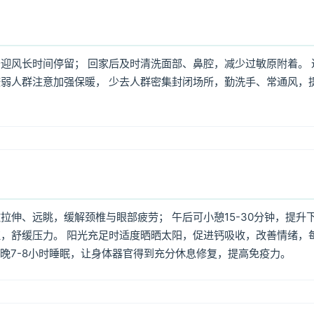
迎风长时间停留； 回家后及时清洗面部、鼻腔，减少过敏原附着。 
弱人群注意加强保暖， 少去人群密集封闭场所，勤洗手、常通风，
伸、远眺，缓解颈椎与眼部疲劳； 午后可小憩15-30分钟，提升
，舒缓压力。 阳光充足时适度晒晒太阳，促进钙吸收，改善情绪，
每晚7-8小时睡眠，让身体器官得到充分休息修复，提高免疫力。