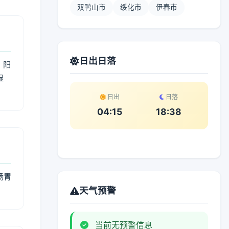
双鸭山市
绥化市
伊春市
日出日落
；阳
湿
。
日出
日落
04:15
18:38
肠胃
天气预警
当前无预警信息