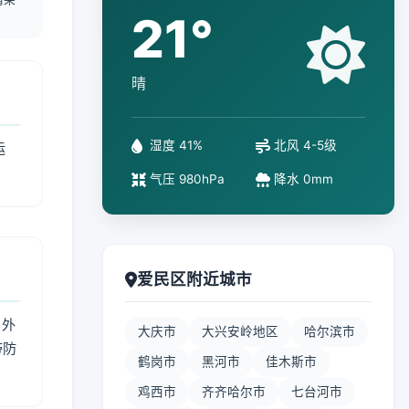
21°
晴
湿度 41%
北风 4-5级
运
气压 980hPa
降水 0mm
爱民区附近城市
 外
大庆市
大兴安岭地区
哈尔滨市
带防
鹤岗市
黑河市
佳木斯市
鸡西市
齐齐哈尔市
七台河市