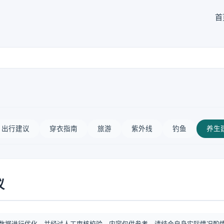
首
出行建议
穿衣指南
旅游
紫外线
钓鱼
养生
议
数据进行优化，并经过人工审核校验。内容仅供参考，请结合自身实际情况酌