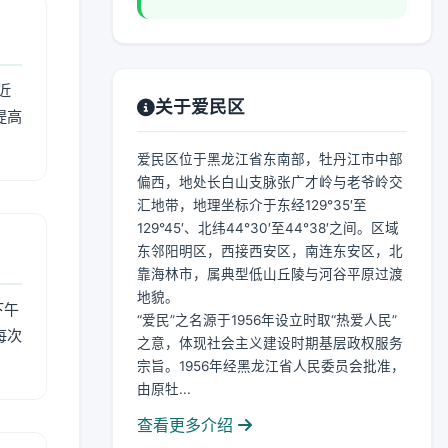
近
关于爱民区
提高
爱民区位于黑龙江省东南部，牡丹江市中部
偏西，地处长白山支脉张广才岭与老爷岭交
汇地带，地理坐标介于东经129°35′至
129°45′、北纬44°30′至44°38′之间。区域
东邻阳明区，西接西安区，南连东安区，北
靠海林市，属典型低山丘陵与河谷平原过渡
地貌。
下午
“爱民”之名源于1956年设立时取“热爱人民”
每次
之意，体现社会主义建设时期基层政权服务
宗旨。1956年经黑龙江省人民委员会批准，
由原牡...
查看更多介绍