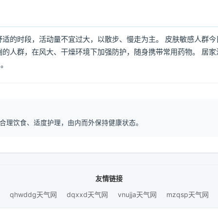
舒适的时段，活动量不宜过大，以散步、慢走为主。 皮肤敏感人群今
喘的人群，在风大、干燥环境下加强防护，随身携带常用药物。 居家
倒。
息、合理饮食、适度护理，由内而外保持健康状态。
友情链接
qhwddg天气网
dqxxd天气网
vnujja天气网
mzqsp天气网