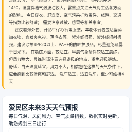
湿度37%， 空气质量优， 紫外线强度很强。 昼夜温差达
14℃，湿度伴随气温波动较大，需重点关注天气对生活各方面
的影响。 今日穿衣、舒适度、空气污染扩散条件、旅游、交通
等指数比较舒适； 需要注意过敏、感冒等相关事宜。
建议着薄外套、开衫牛仔衫裤等服装。年老体弱者应适当添
加衣物，宜着夹克衫、薄毛衣等。 紫外线很强，紫外线辐射极
强，建议涂擦SPF20以上、PA++的防晒护肤品，尽量避免暴露
于日光下。 在晨练方面，较适宜，早晨气象条件较适宜晨练，
但风力稍大，晨练时请注意选择避风的地点，避免迎风锻炼。
舒适，白天温度适宜，风力不大，相信您在这样的天气条件下，
应会感到比较清爽和舒适。 洗车适宜，适宜洗车，至少可维持4
天
爱民区未来3天天气预报
每日气温、风向风力、空气质量指数，数据实时更新，
助您规划三日出行